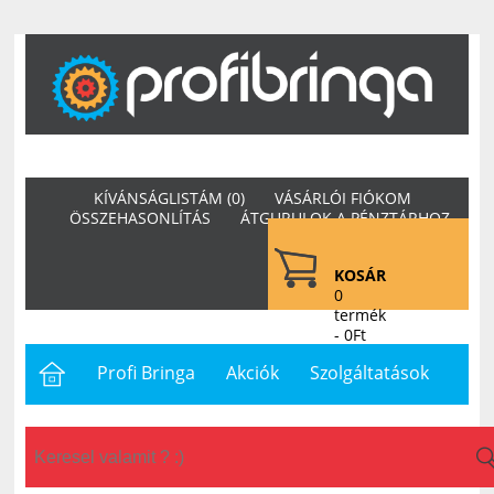
KÍVÁNSÁGLISTÁM (0)
VÁSÁRLÓI FIÓKOM
ÖSSZEHASONLÍTÁS
ÁTGURULOK A PÉNZTÁRHOZ
KOSÁR
0
termék
- 0Ft
Profi Bringa
Akciók
Szolgáltatások
Letöltések
Hasznos
Hírek