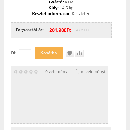
Gyártó:
KTM
Súly:
14.5 kg
Készlet információ:
Készleten
Fogyasztói ár:
201,900Ft
289,900Ft
Db:
0 vélemény
|
Írjon véleményt