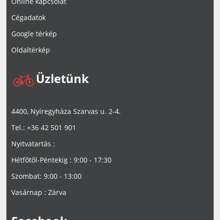
Online kapcsolat
Cégadatok
Google térkép
Oldaltérkép
Üzletünk
4400, Nyíregyháza Szarvas u. 2-4.
Tel.: +36 42 501 901
Nyitvatartás :
Hétfőtől-Péntekig : 9:00 - 17:30
Szombat: 9:00 - 13:00
Vasárnap : Zárva