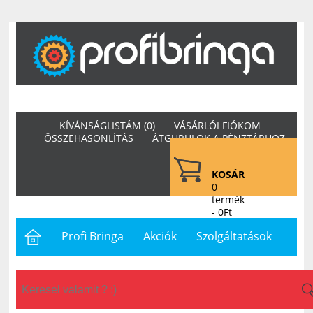
KÍVÁNSÁGLISTÁM (0)
VÁSÁRLÓI FIÓKOM
ÖSSZEHASONLÍTÁS
ÁTGURULOK A PÉNZTÁRHOZ
KOSÁR
0
termék
- 0Ft
Profi Bringa
Akciók
Szolgáltatások
Letöltések
Hasznos
Hírek