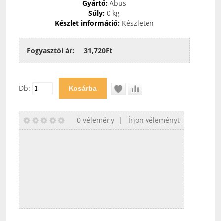
Gyártó:
Abus
Súly:
0 kg
Készlet információ:
Készleten
Fogyasztói ár:
31,720Ft
Db:
0 vélemény
|
Írjon véleményt