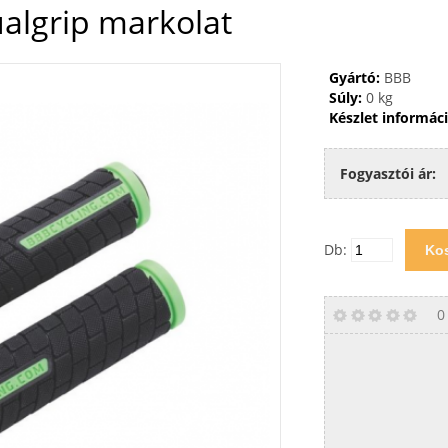
algrip markolat
Gyártó:
BBB
Súly:
0 kg
Készlet informáci
Fogyasztói ár:
Db:
0