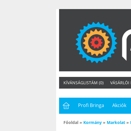
KÍVÁNSÁGLISTÁM (0)
VÁSÁRLÓI
Profi Bringa
Akciók
Főoldal
»
Kormány
»
Markolat
»