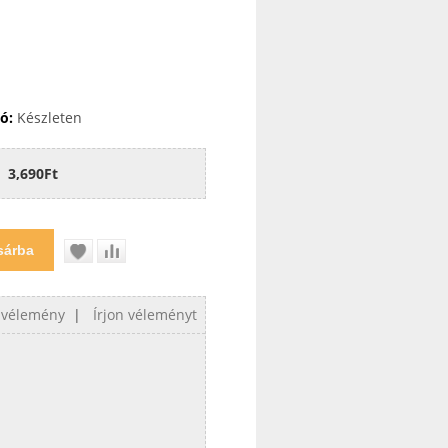
ó:
Készleten
3,690Ft
 vélemény
|
Írjon véleményt