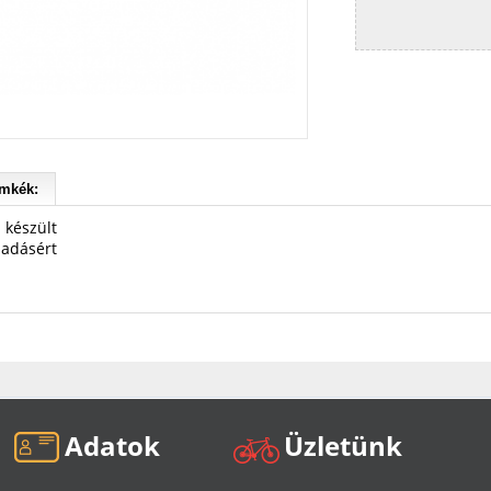
mkék:
 készült
padásért
Adatok
Üzletünk