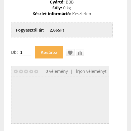
Gyártó:
BBB
Súly:
0 kg
Készlet információ:
Készleten
Fogyasztói ár:
2,665Ft
Db:
0 vélemény
|
Írjon véleményt