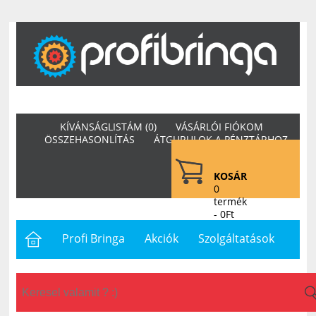
KÍVÁNSÁGLISTÁM (0)
VÁSÁRLÓI FIÓKOM
ÖSSZEHASONLÍTÁS
ÁTGURULOK A PÉNZTÁRHOZ
KOSÁR
0
termék
- 0Ft
Profi Bringa
Akciók
Szolgáltatások
Letöltések
Hasznos
Hírek