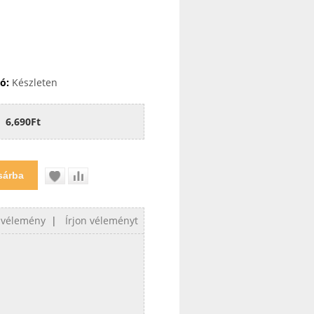
ó:
Készleten
6,690Ft
 vélemény
|
Írjon véleményt