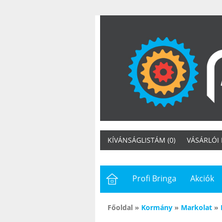
KÍVÁNSÁGLISTÁM (0)
VÁSÁRLÓI
Profi Bringa
Akciók
Főoldal
»
Kormány
»
Markolat
»