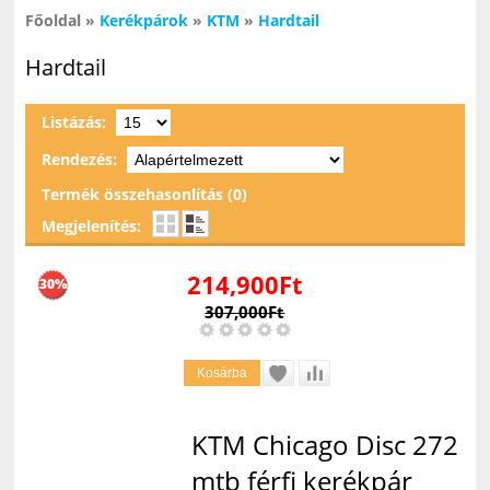
Főoldal
»
Kerékpárok
»
KTM
»
Hardtail
Hardtail
Listázás:
Rendezés:
Termék összehasonlítás (0)
Megjelenítés:
214,900Ft
30%
307,000Ft
KTM Chicago Disc 272
mtb férfi kerékpár