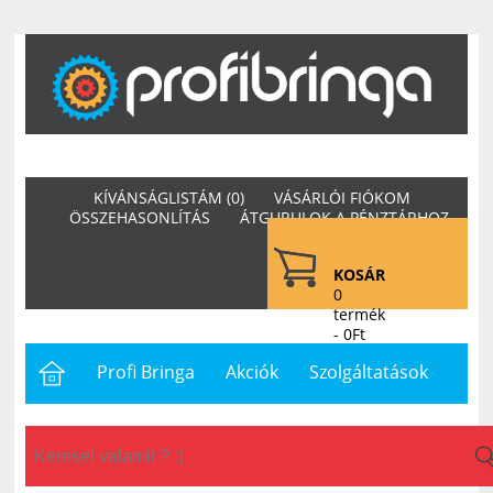
KÍVÁNSÁGLISTÁM (0)
VÁSÁRLÓI FIÓKOM
ÖSSZEHASONLÍTÁS
ÁTGURULOK A PÉNZTÁRHOZ
KOSÁR
0
termék
- 0Ft
Profi Bringa
Akciók
Szolgáltatások
Letöltések
Hasznos
Hírek