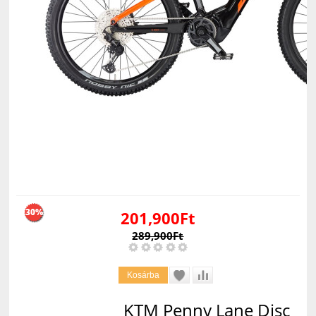
30%
201,900Ft
289,900Ft
KTM Penny Lane Disc