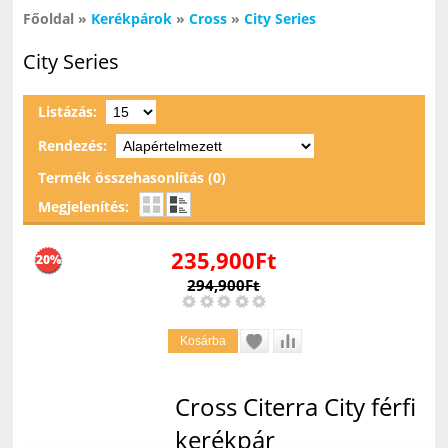
Főoldal
»
Kerékpárok
»
Cross
»
City Series
City Series
Listázás:
Rendezés:
Termék összehasonlítás (0)
Megjelenítés:
235,900Ft
20%
294,900Ft
Cross Citerra City férfi
kerékpár