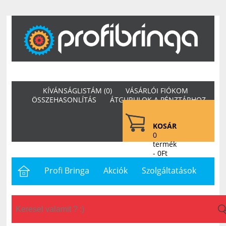
KÍVÁNSÁGLISTÁM (0)
VÁSÁRLÓI FIÓKOM
ÖSSZEHASONLÍTÁS
ÁTGURULOK A PÉNZTÁRHOZ
KOSÁR
0
termék
- 0Ft
Profi Bringa
Akciók
Szolgáltatások
Letöltések
Hasznos
Hírek