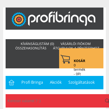
KÍVÁNSÁGLISTÁM (0)
VÁSÁRLÓI FIÓKOM
ÖSSZEHASONLÍTÁS
ÁTGURULOK A PÉNZTÁRHOZ
KOSÁR
0
termék
- 0Ft
Profi Bringa
Akciók
Szolgáltatások
Letöltések
Hasznos
Hírek