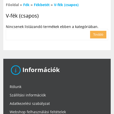
Főoldal
»
Fék
»
Fékbetét
»
V-fék (csapos)
V-fék (csapos)
Nincsenek listázandó termékek ebben a kategóriában.
Tovább
Információk
Rólunk
Szállítási információk
Adatkezelési szabályzat
Webshop felhasználási feltételek