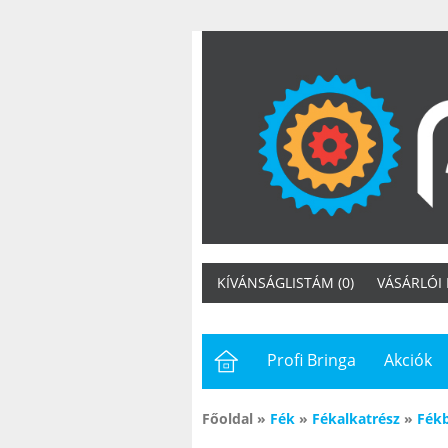
KÍVÁNSÁGLISTÁM (0)
VÁSÁRLÓI
Profi Bringa
Akciók
Főoldal
»
Fék
»
Fékalkatrész
»
Fék