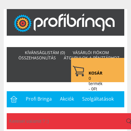
KÍVÁNSÁGLISTÁM (0)
VÁSÁRLÓI FIÓKOM
ÖSSZEHASONLÍTÁS
ÁTGURULOK A PÉNZTÁRHOZ
KOSÁR
0
termék
- 0Ft
Profi Bringa
Akciók
Szolgáltatások
Letöltések
Hasznos
Hírek