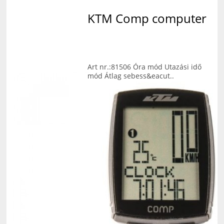
KTM Comp computer
Art nr.:81506 Óra mód Utazási idő
mód Átlag sebess&eacut..