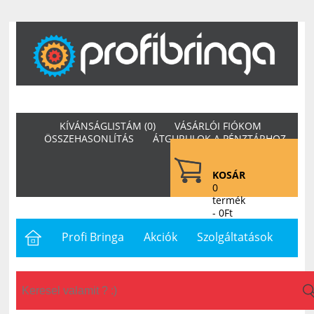
KÍVÁNSÁGLISTÁM (0)
VÁSÁRLÓI FIÓKOM
ÖSSZEHASONLÍTÁS
ÁTGURULOK A PÉNZTÁRHOZ
KOSÁR
0
termék
- 0Ft
Profi Bringa
Akciók
Szolgáltatások
Letöltések
Hasznos
Hírek