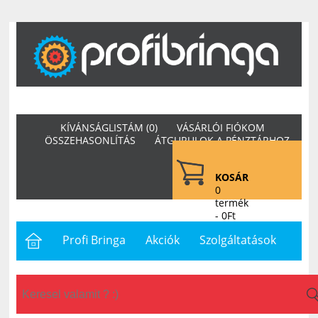
KÍVÁNSÁGLISTÁM (0)
VÁSÁRLÓI FIÓKOM
ÖSSZEHASONLÍTÁS
ÁTGURULOK A PÉNZTÁRHOZ
KOSÁR
0
termék
- 0Ft
Profi Bringa
Akciók
Szolgáltatások
Letöltések
Hasznos
Hírek