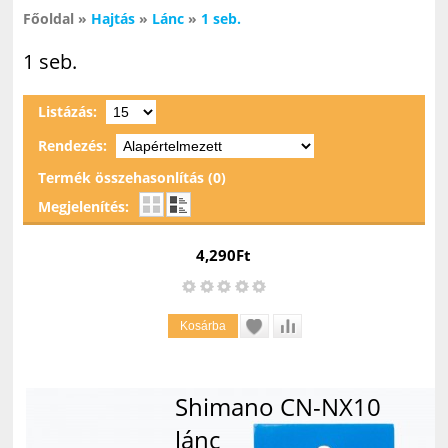
Főoldal
»
Hajtás
»
Lánc
»
1 seb.
1 seb.
Listázás:
Rendezés:
Termék összehasonlítás (0)
Megjelenítés:
4,290Ft
Shimano CN-NX10
lánc