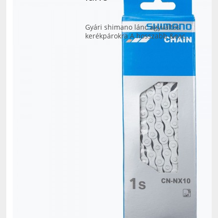
Gyári shimano lánc agyváltós
kerékpárokra A hosszabb &eac..