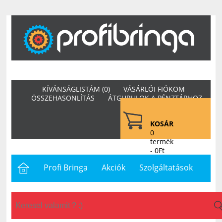
KÍVÁNSÁGLISTÁM (0)
VÁSÁRLÓI FIÓKOM
ÖSSZEHASONLÍTÁS
ÁTGURULOK A PÉNZTÁRHOZ
KOSÁR
0
termék
- 0Ft
Profi Bringa
Akciók
Szolgáltatások
Letöltések
Hasznos
Hírek