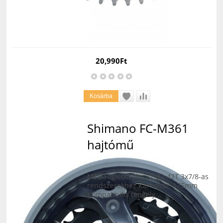
20,990Ft
Shimano FC-M361
hajtómű
MTB Fogkiosztás: 22-32-42T 3x7/8-as
rendszerekhez Karhossz: 175mm
Kompatibilis tengely ..