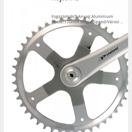
Fogszám:46T Anyag:Alumínium
Hossz:170mm Single Speed/Városi ..