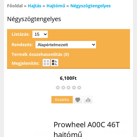
Főoldal
»
Hajtás
»
Hajtómű
»
Négyszögtengelyes
Négyszögtengelyes
Listázás:
Rendezés:
Termék összehasonlítás (0)
Megjelenítés:
6,100Ft
Prowheel A00C 46T
hajtómű