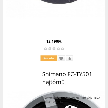
12,190Ft
Shimano FC-TY501
hajtómű
• Egyenletes, könnyű és megbízható
váltásteljesí..