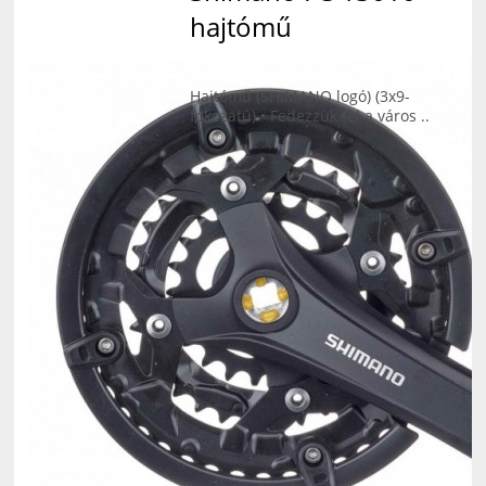
hajtómű
Hajtómű (SHIMANO logó) (3x9-
fokozatú) • Fedezzük fel a város ..