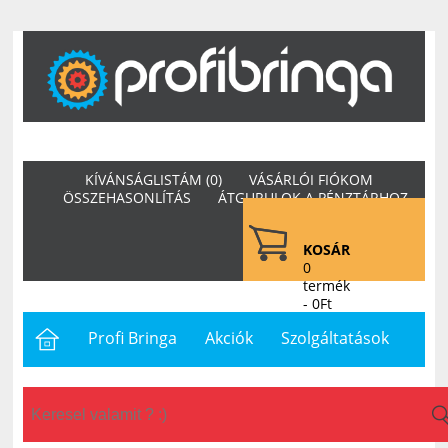
KÍVÁNSÁGLISTÁM (0)
VÁSÁRLÓI FIÓKOM
ÖSSZEHASONLÍTÁS
ÁTGURULOK A PÉNZTÁRHOZ
KOSÁR
0
termék
- 0Ft
Profi Bringa
Akciók
Szolgáltatások
Letöltések
Hasznos
Hírek