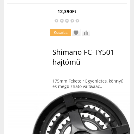
12,390Ft
Shimano FC-TY501
hajtómű
175mm Fekete • Egyenletes, könnyű
és megbízható vált&aac..