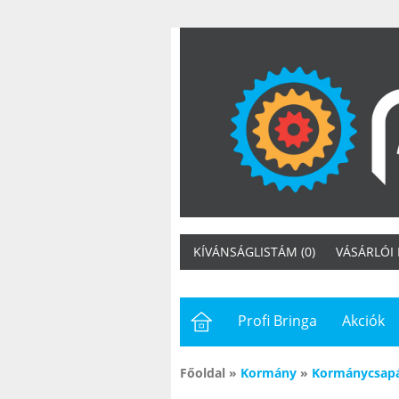
KÍVÁNSÁGLISTÁM (0)
VÁSÁRLÓI
Profi Bringa
Akciók
Főoldal
»
Kormány
»
Kormánycsap