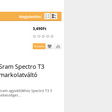
Megjelenítés:
3,490Ft
Sram Spectro T3
markolatváltó
Sram agyváltókhoz Spectro T3 3
sebességes ..