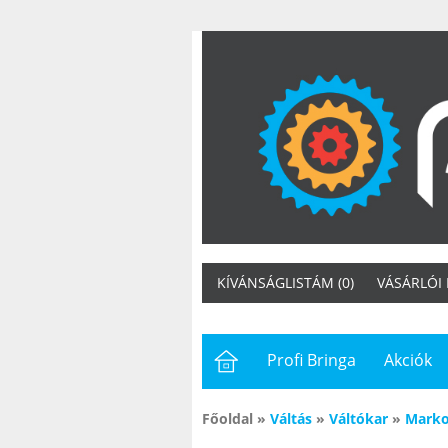
KÍVÁNSÁGLISTÁM (0)
VÁSÁRLÓI
Profi Bringa
Akciók
Főoldal
»
Váltás
»
Váltókar
»
Marko