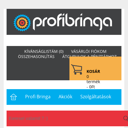
KÍVÁNSÁGLISTÁM (0)
VÁSÁRLÓI FIÓKOM
ÖSSZEHASONLÍTÁS
ÁTGURULOK A PÉNZTÁRHOZ
KOSÁR
0
termék
- 0Ft
Profi Bringa
Akciók
Szolgáltatások
Letöltések
Hasznos
Hírek