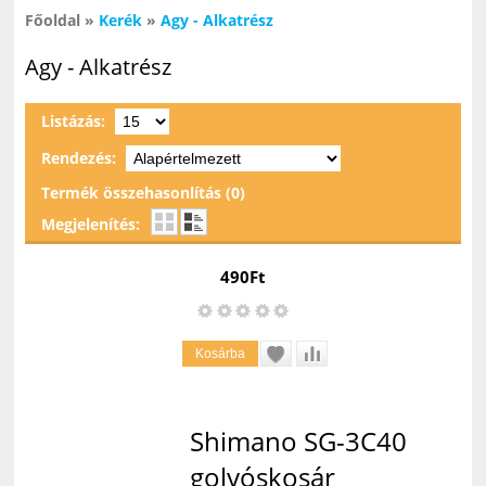
Főoldal
»
Kerék
»
Agy - Alkatrész
Agy - Alkatrész
Listázás:
Rendezés:
Termék összehasonlítás (0)
Megjelenítés:
490Ft
Shimano SG-3C40
golyóskosár