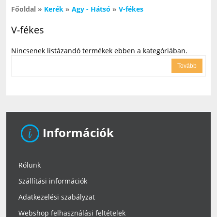
Főoldal
»
Kerék
»
Agy - Hátsó
»
V-fékes
V-fékes
Nincsenek listázandó termékek ebben a kategóriában.
Tovább
Információk
Rólunk
Szállítási információk
Adatkezelési szabályzat
Webshop felhasználási feltételek