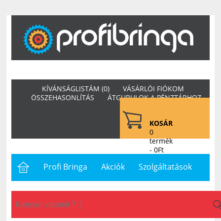
KÍVÁNSÁGLISTÁM (0)
VÁSÁRLÓI FIÓKOM
ÖSSZEHASONLÍTÁS
ÁTGURULOK A PÉNZTÁRHOZ
KOSÁR
0
termék
- 0Ft
Profi Bringa
Akciók
Szolgáltatások
Letöltések
Hasznos
Hírek