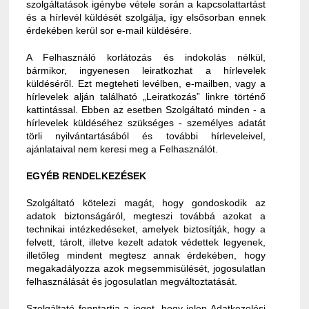
szolgáltatások igénybe vétele során a kapcsolattartást
és a hírlevél küldését szolgálja, így elsősorban ennek
érdekében kerül sor e-mail küldésére.
A Felhasználó korlátozás és indokolás nélkül,
bármikor, ingyenesen leiratkozhat a hírlevelek
küldéséről. Ezt megteheti levélben, e-mailben, vagy a
hírlevelek alján található „Leiratkozás” linkre történő
kattintással. Ebben az esetben Szolgáltató minden - a
hírlevelek küldéséhez szükséges - személyes adatát
törli nyilvántartásából és további hírleveleivel,
ajánlataival nem keresi meg a Felhasználót.
EGYÉB RENDELKEZÉSEK
Szolgáltató kötelezi magát, hogy gondoskodik az
adatok biztonságáról, megteszi továbbá azokat a
technikai intézkedéseket, amelyek biztosítják, hogy a
felvett, tárolt, illetve kezelt adatok védettek legyenek,
illetőleg mindent megtesz annak érdekében, hogy
megakadályozza azok megsemmisülését, jogosulatlan
felhasználását és jogosulatlan megváltoztatását.
Szolgáltató fenntartja a jogot, hogy jelen Adatkezelési