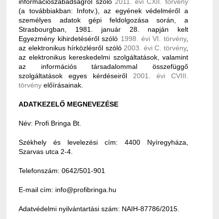
információszabadságról szóló
2011. évi CXII. törvény
(a továbbiakban: Infotv.), az egyének védelméről a
személyes adatok gépi feldolgozása során, a
Strasbourgban, 1981. január 28. napján kelt
Egyezmény kihirdetéséről szóló
1998. évi VI. törvény
,
az elektronikus hírközlésről szóló
2003. évi C. törvény
,
az elektronikus kereskedelmi szolgáltatások, valamint
az információs társadalommal összefüggő
szolgáltatások egyes kérdéseiről
2001. évi CVIII.
törvény
előírásainak.
ADATKEZELŐ MEGNEVEZÉSE
Név: Profi Bringa Bt.
Székhely és levelezési cím: 4400 Nyíregyháza,
Szarvas utca 2-4.
Telefonszám: 0642/501-901
E-mail cím: info@profibringa.hu
Adatvédelmi nyilvántartási szám: NAIH-87786/2015.