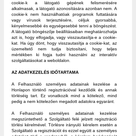
cookie-k a látogató gépének felismerésére
alkalmasak, a látogató azonosítására azonban nem. A
cookie-k nem használhatóak programok futtatására
vagy vírusok terjesztésére, céljuk gyorsabbá,
kényelmesebbé és egységesebbé tenni a böngészést.
A látogató böngészője beállításaiban meghatározhatja
azt is, hogy elfogadja, vagy visszautasítja-e a cookie-
kat. Ha úgy dönt, hogy visszautasítja a cookie-kat, az
üzemeltető nem tudja biztosítani, hogy teljes
mértékben ki fogja tudni használni az interaktív
szolgáltatásokat a weboldalon.
AZ ADATKEZELÉS IDŐTARTAMA
A Felhasználó személyes adatainak kezelése a
Honlapon történő regisztrációval kezdődik és annak
törléséig tart. Ez vonatkozik mind a kötelező, mind
pedig a nem kötelezően megadott adatokra egyaránt.
A Felhasználó személyes adatainak kezelése
megszüntethető a Szolgáltató felé jelzett regisztráció
törlési kérelmével. Törlésre irányuló kérelem esetén a
Szolgáltató a regisztrációt és ezzel együtt a személyes