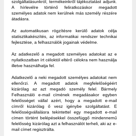
szolgáltatásunkról, termékeinkről tájékoztatást adjunk.
A hírlevélre történő feliratkozáskor megadott
személyes adatok nem kerülnek más személy részére
átadásra.
Az automatikusan rögzítésre kerülő adatok célja
statisztikakészítés, az informatikai rendszer technikai
fejlesztése, a felhasználók jogainak védelme.
Az adatkezelő a megadott személyes adatokat az e
nyilatkozatban írt céloktól eltérő célokra nem használja
illetve használhatja fel.
Adatkezelő a neki megadott személyes adatokat nem
ellenőrzi. A megadott adatok megfelelőségéért
kizárólag az azt megadó személy felel. Bármely
Felhasználó e-mail címének megadásakor egyben
felelősséget vállal azért, hogy a megadott e-mail
címről kizárólag ő vesz igénybe szolgáltatást. E
felelősségvállalásra tekintettel egy megadott e-mail
címen történt belépésekkel összefüggő mindennemű
felelősség kizárólag azt a felhasználót terheli, aki az e-
mail címet regisztrálta.