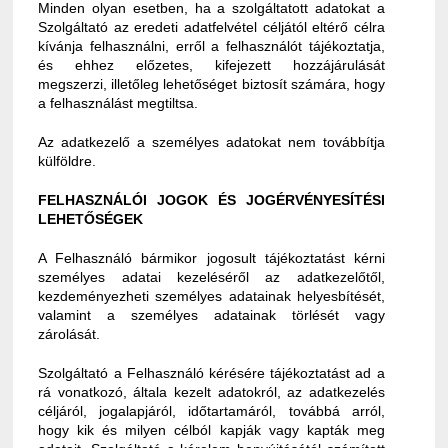
Minden olyan esetben, ha a szolgáltatott adatokat a
Szolgáltató az eredeti adatfelvétel céljától eltérő célra
kívánja felhasználni, erről a felhasználót tájékoztatja,
és ehhez előzetes, kifejezett hozzájárulását
megszerzi, illetőleg lehetőséget biztosít számára, hogy
a felhasználást megtiltsa.
Az adatkezelő a személyes adatokat nem továbbítja
külföldre.
FELHASZNÁLÓI JOGOK ÉS JOGÉRVÉNYESÍTÉSI
LEHETŐSÉGEK
A Felhasználó bármikor jogosult tájékoztatást kérni
személyes adatai kezeléséről az adatkezelőtől,
kezdeményezheti személyes adatainak helyesbítését,
valamint a személyes adatainak törlését vagy
zárolását.
Szolgáltató a Felhasználó kérésére tájékoztatást ad a
rá vonatkozó, általa kezelt adatokról, az adatkezelés
céljáról, jogalapjáról, időtartamáról, továbbá arról,
hogy kik és milyen célból kapják vagy kapták meg