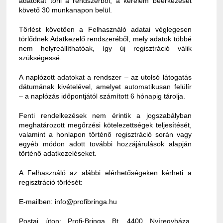
adatokat törli a rendszerből, a kérelem beérkezését
követő 30 munkanapon belül.
Törlést követően a Felhasználó adatai véglegesen
törlődnek Adatkezelő rendszeréből, mely adatok többé
nem helyreállíthatóak, így új regisztráció válik
szükségessé.
A naplózott adatokat a rendszer – az utolsó látogatás
dátumának kivételével, amelyet automatikusan felülír
– a naplózás időpontjától számított 6 hónapig tárolja.
Fenti rendelkezések nem érintik a jogszabályban
meghatározott megőrzési kötelezettségek teljesítését,
valamint a honlapon történő regisztráció során vagy
egyéb módon adott további hozzájárulások alapján
történő adatkezeléseket.
A Felhasználó az alábbi elérhetőségeken kérheti a
regisztráció törlését:
E-mailben: info@profibringa.hu
Postai úton: Profi-Bringa Bt. 4400 Nyíregyháza,