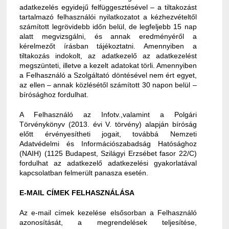
adatkezelés egyidejű felfüggesztésével – a tiltakozást
tartalmazó felhasználói nyilatkozatot a kézhezvételtől
számított legrövidebb időn belül, de legfeljebb 15 nap
alatt megvizsgálni, és annak eredményéről a
kérelmezőt írásban tájékoztatni. Amennyiben a
tiltakozás indokolt, az adatkezelő az adatkezelést
megszünteti, illetve a kezelt adatokat törli. Amennyiben
a Felhasználó a Szolgáltató döntésével nem ért egyet,
az ellen – annak közlésétől számított 30 napon belül –
bírósághoz fordulhat.
A Felhasználó az Infotv.,valamint a Polgári
Törvénykönyv (2013. évi V. törvény) alapján bíróság
előtt érvényesítheti jogait, továbbá Nemzeti
Adatvédelmi és Információszabadság Hatósághoz
(NAIH) (1125 Budapest, Szilágyi Erzsébet fasor 22/C)
fordulhat az adatkezelő adatkezelési gyakorlatával
kapcsolatban felmerült panasza esetén.
E-MAIL CÍMEK FELHASZNÁLÁSA
Az e-mail címek kezelése elsősorban a Felhasználó
azonosítását, a megrendelések teljesítése,