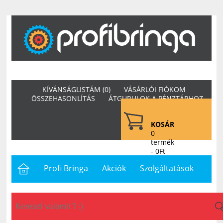
KÍVÁNSÁGLISTÁM (0)
VÁSÁRLÓI FIÓKOM
ÖSSZEHASONLÍTÁS
ÁTGURULOK A PÉNZTÁRHOZ
KOSÁR
0
termék
- 0Ft
Profi Bringa
Akciók
Szolgáltatások
Letöltések
Hasznos
Hírek