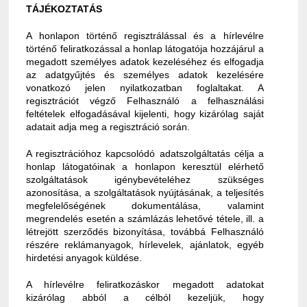
TÁJÉKOZTATÁS
A honlapon történő regisztrálással és a hírlevélre
történő feliratkozással a honlap látogatója hozzájárul a
megadott személyes adatok kezeléséhez és elfogadja
az adatgyűjtés és személyes adatok kezelésére
vonatkozó jelen nyilatkozatban foglaltakat. A
regisztrációt végző Felhasználó a felhasználási
feltételek elfogadásával kijelenti, hogy kizárólag saját
adatait adja meg a regisztráció során.
A regisztrációhoz kapcsolódó adatszolgáltatás célja a
honlap látogatóinak a honlapon keresztül elérhető
szolgáltatások igénybevételéhez szükséges
azonosítása, a szolgáltatások nyújtásának, a teljesítés
megfelelőségének dokumentálása, valamint
megrendelés esetén a számlázás lehetővé tétele, ill. a
létrejött szerződés bizonyítása, továbbá Felhasználó
részére reklámanyagok, hírlevelek, ajánlatok, egyéb
hirdetési anyagok küldése.
A hírlevélre feliratkozáskor megadott adatokat
kizárólag abból a célból kezeljük, hogy