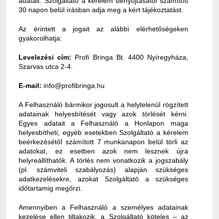
adatait. Szolgáltató a kérelem benyújtásától számított
30 napon belül írásban adja meg a kért tájékoztatást.
Az érintett a jogait az alábbi elérhetőségeken
gyakorolhatja:
Levelezési cím:
Profi Bringa Bt. 4400 Nyíregyháza,
Szarvas utca 2-4.
E-mail:
info@profibringa.hu
A Felhasználó bármikor jogosult a helytelenül rögzített
adatainak helyesbítését vagy azok törlését kérni.
Egyes adatait a Felhasználó a Honlapon maga
helyesbítheti; egyéb esetekben Szolgáltató a kérelem
beérkezésétől számított 7 munkanapon belül törli az
adatokat, ez esetben azok nem lesznek újra
helyreállíthatók. A törlés nem vonatkozik a jogszabály
(pl. számviteli szabályozás) alapján szükséges
adatkezelésekre, azokat Szolgáltató a szükséges
időtartamig megőrzi.
Amennyiben a Felhasználó a személyes adatainak
kezelése ellen tiltakozik, a Szolgáltató köteles – az