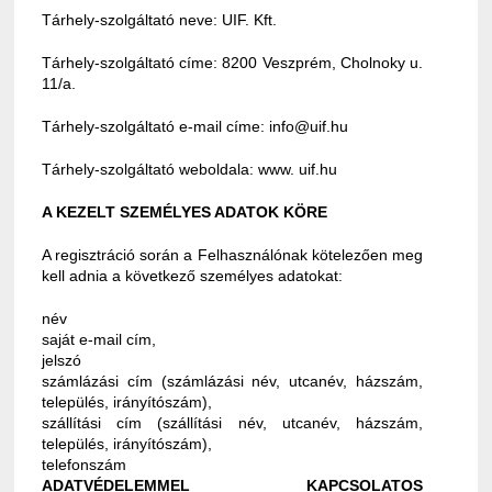
Tárhely-szolgáltató neve: UIF. Kft.
Tárhely-szolgáltató címe: 8200 Veszprém, Cholnoky u.
11/a.
Tárhely-szolgáltató e-mail címe: info@uif.hu
Tárhely-szolgáltató weboldala: www. uif.hu
A KEZELT SZEMÉLYES ADATOK KÖRE
A regisztráció során a Felhasználónak kötelezően meg
kell adnia a következő személyes adatokat:
név
saját e-mail cím,
jelszó
számlázási cím (számlázási név, utcanév, házszám,
település, irányítószám),
szállítási cím (szállítási név, utcanév, házszám,
település, irányítószám),
telefonszám
ADATVÉDELEMMEL KAPCSOLATOS