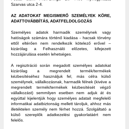
Szarvas utca 2-4.
AZ ADATOKAT MEGISMERŐ SZEMÉLYEK KÖRE,
ADATTOVÁBBÍTÁS, ADATFELDOLGOZÁS
Személyes adatok harmadik személynek vagy
hatóságok számára történő kiadása - hacsak törvény
ettől eltérően nem rendelkezik kötelező erővel –
kizárólag a Felhasználó előzetes, kifejezett
hozzájárulása esetén lehetséges.
A regisztráció során megadott személyes adatokat
kizárólag a megrendelt termék/termékek
kézbesítéséhez használjuk fel, más célra külső
személynek, vállalkozásnak, harmadik félnek (kivéve a
megrendelt termék/termékek kézbesítését végző
vállalkozást) semmilyen esetben nem adjuk át és
egyúttal kijelentjük hogy személyes adatait megfelelő
informatikai adatbiztonság mellett tároljuk, ahhoz más
illetéktelen személy nem férhet hozzá. Szolgáltató a
külső szereplők adatkezelési gyakorlatáért nem
felelős.