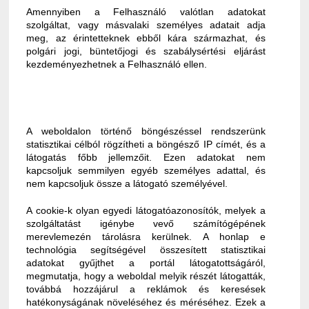
Amennyiben a Felhasználó valótlan adatokat
szolgáltat, vagy másvalaki személyes adatait adja
meg, az érintetteknek ebből kára származhat, és
polgári jogi, büntetőjogi és szabálysértési eljárást
kezdeményezhetnek a Felhasználó ellen.
A weboldalon történő böngészéssel rendszerünk
statisztikai célból rögzítheti a böngésző IP címét, és a
látogatás főbb jellemzőit. Ezen adatokat nem
kapcsoljuk semmilyen egyéb személyes adattal, és
nem kapcsoljuk össze a látogató személyével.
A cookie-k olyan egyedi látogatóazonosítók, melyek a
szolgáltatást igénybe vevő számítógépének
merevlemezén tárolásra kerülnek. A honlap e
technológia segítségével összesített statisztikai
adatokat gyűjthet a portál látogatottságáról,
megmutatja, hogy a weboldal melyik részét látogatták,
továbbá hozzájárul a reklámok és keresések
hatékonyságának növeléséhez és méréséhez. Ezek a